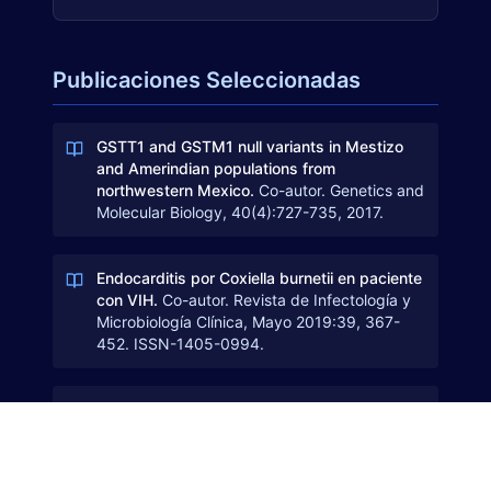
Publicaciones Seleccionadas
GSTT1 and GSTM1 null variants in Mestizo
and Amerindian populations from
northwestern Mexico.
Co-autor. Genetics and
Molecular Biology, 40(4):727-735, 2017.
Endocarditis por Coxiella burnetii en paciente
con VIH.
Co-autor. Revista de Infectología y
Microbiología Clínica, Mayo 2019:39, 367-
452. ISSN-1405-0994.
Enfermedad meningocócica invasiva
asociada a infección respiratoria por
Coronavirus.
Co-autor. Revista de
Infectología y Microbiología Clínica, Mayo